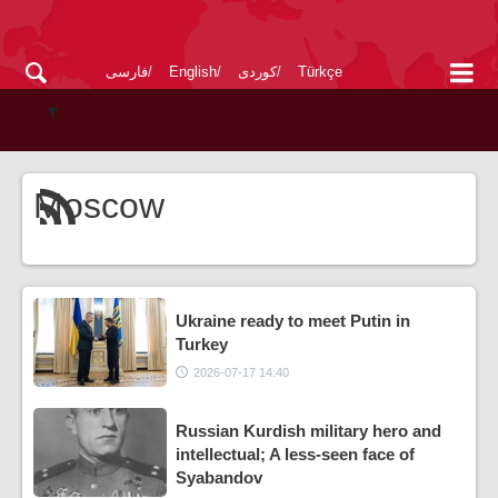
Türkçe
کوردی
English
فارسی
Moscow
Ukraine ready to meet Putin in
Turkey
2026-07-17 14:40
Russian Kurdish military hero and
intellectual; A less-seen face of
Syabandov