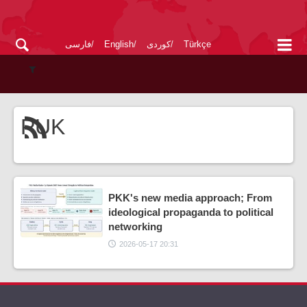
Türkçe
کوردی
English
فارسی
PUK
PKK's new media approach; From
ideological propaganda to political
networking
2026-05-17 20:31