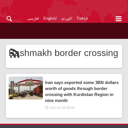
Türkçe
کوردی
English
فارسی
Bashmakh border crossing
Iran says exported some 3BN dollars
worth of goods through border
crossing with Kurdistan Region in
nine month
2021-01-03 08:00