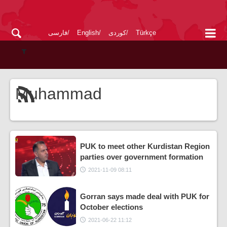
Türkçe
کوردی
English
فارسی
Muhammad
PUK to meet other Kurdistan Region
parties over government formation
2021-11-09 08:11
Gorran says made deal with PUK for
October elections
2021-06-22 11:12